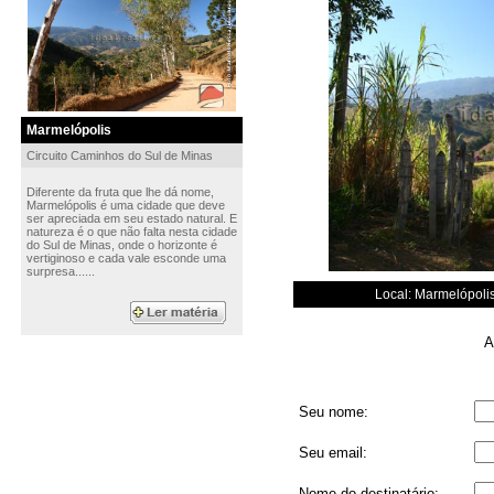
Marmelópolis
Circuito Caminhos do Sul de Minas
Diferente da fruta que lhe dá nome,
Marmelópolis é uma cidade que deve
ser apreciada em seu estado natural. E
natureza é o que não falta nesta cidade
do Sul de Minas, onde o horizonte é
vertiginoso e cada vale esconde uma
surpresa......
Local: Marmelópoli
Au
Seu nome:
Seu email:
Nome do destinatário: