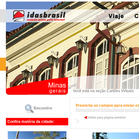
Você está na seção Cartões Virtuais
Preencha os campos para enviar est
/home/storage/0/9a/ac/idasbrasil2/pu
">
Confira matéria da cidade: