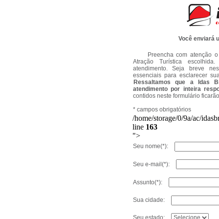
Você enviará 
Preencha com atenção o f
Atração Turística escolhida
atendimento. Seja breve nes
essenciais para esclarecer sua
Ressaltamos que a Idas Br
atendimento por inteira resp
contidos neste formulário ficarão
* campos obrigatórios
/home/storage/0/9a/ac/idasb
line
163
">
Seu nome(*):
Seu e-mail(*):
Assunto(*):
Sua cidade:
Seu estado: