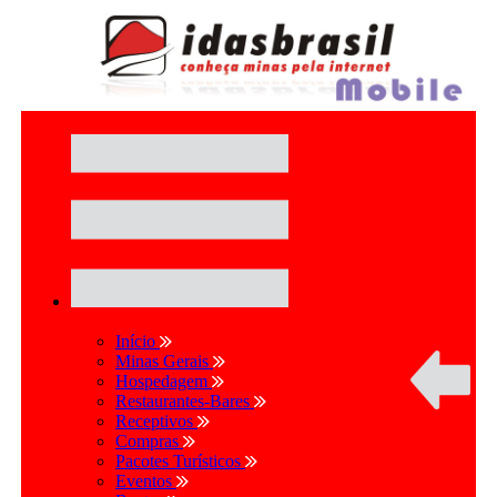
Início
Minas Gerais
Hospedagem
Restaurantes-Bares
Receptivos
Compras
Pacotes Turísticos
Eventos