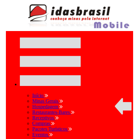
Início
Minas Gerais
Hospedagem
Restaurantes-Bares
Receptivos
Compras
Pacotes Turísticos
Eventos