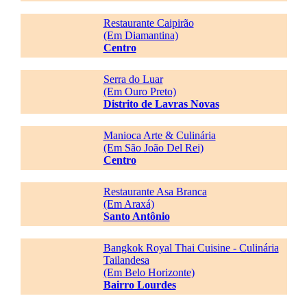
Restaurante Caipirão
(Em Diamantina)
Centro
Serra do Luar
(Em Ouro Preto)
Distrito de Lavras Novas
Manioca Arte & Culinária
(Em São João Del Rei)
Centro
Restaurante Asa Branca
(Em Araxá)
Santo Antônio
Bangkok Royal Thai Cuisine - Culinária
Tailandesa
(Em Belo Horizonte)
Bairro Lourdes