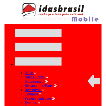
Início
Minas Gerais
Hospedagem
Restaurantes-Bares
Receptivos
Compras
Pacotes Turísticos
Eventos