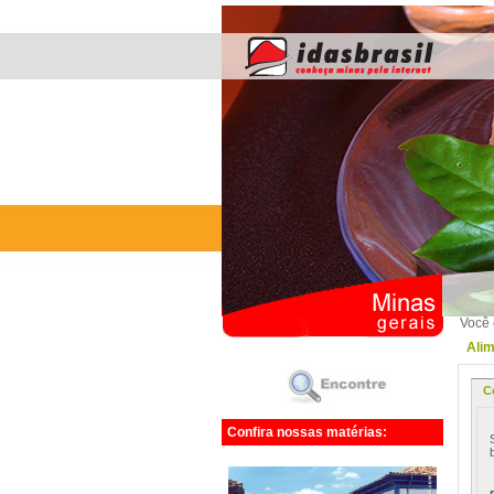
Você 
Alim
C
Confira nossas matérias: