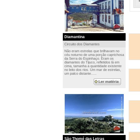
Diamantina
Circuito dos Diamantes
Não eram estrelas que brilhavam no
céu noturno de uma porção caprichosa
da Serra do Espinhaço. Eram os
diamantes do Tijuco, refletidos lá em
cima, tamanha a quantidade existente
no leito dos rios. Um mar de estrelas,
um palco distante......
São Thomé das Letras