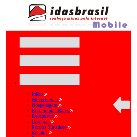
Início
Minas Gerais
Hospedagem
Restaurantes-Bares
Receptivos
Compras
Pacotes Turísticos
Eventos