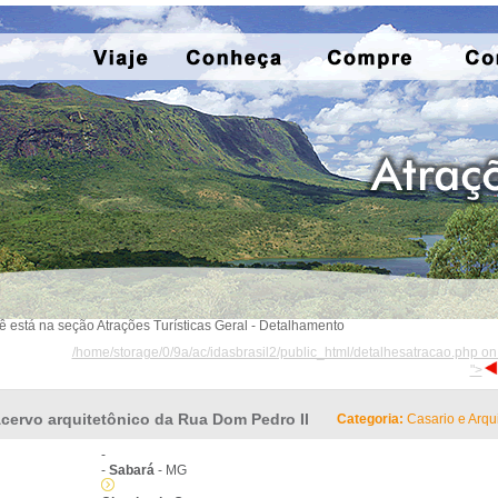
ê está na seção Atrações Turísticas Geral - Detalhamento
/home/storage/0/9a/ac/idasbrasil2/public_html/detalhesatracao.php on
">
cervo arquitetônico da Rua Dom Pedro II
Categoria:
Casario e Arqui
-
-
Sabará
- MG