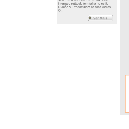
sino traz a inscrição 1759. Na parte
interna o retábulo tem talha no estilo
D.João V. Predominam os tons claros.
O...