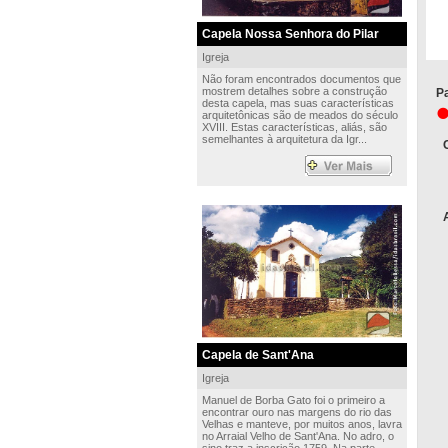
Capela Nossa Senhora do Pilar
Igreja
Não foram encontrados documentos que
mostrem detalhes sobre a construção
Pa
desta capela, mas suas características
arquitetônicas são de meados do século
XVIII. Estas características, aliás, são
semelhantes à arquitetura da Igr...
Capela de Sant'Ana
Igreja
Manuel de Borba Gato foi o primeiro a
encontrar ouro nas margens do rio das
Velhas e manteve, por muitos anos, lavra
no Arraial Velho de Sant'Ana. No adro, o