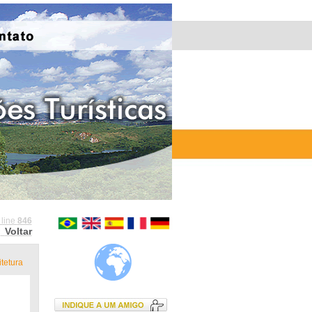
 line
846
Voltar
tetura