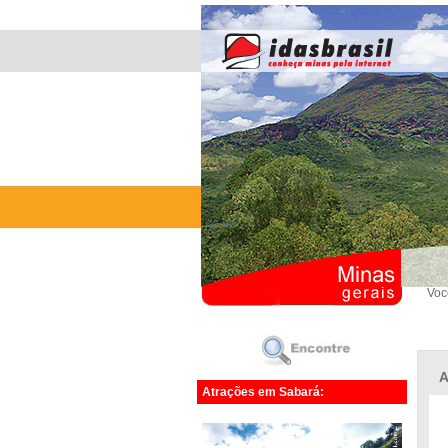
Voc
A
Atrações em Sabará: