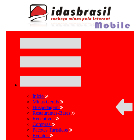
Início
Minas Gerais
Hospedagem
Restaurantes-Bares
Receptivos
Compras
Pacotes Turísticos
Eventos