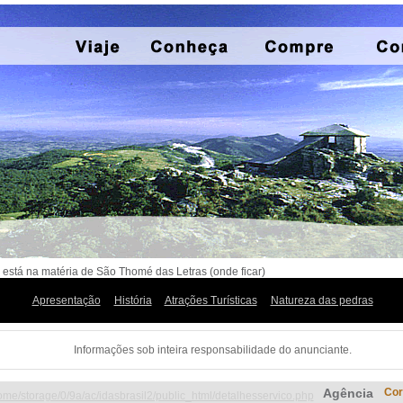
 está na matéria de São Thomé das Letras (onde ficar)
Apresentação
História
Atrações Turísticas
Natureza das pedras
Informações sob inteira responsabilidade do anunciante.
Agência
Cor
ome/storage/0/9a/ac/idasbrasil2/public_html/detalhesservico.php