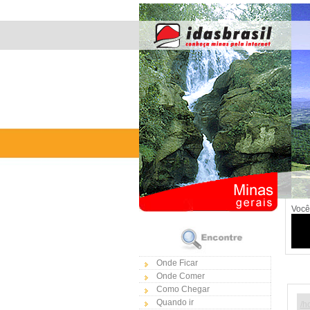
Você
Onde Ficar
Onde Comer
Como Chegar
Quando ir
/h