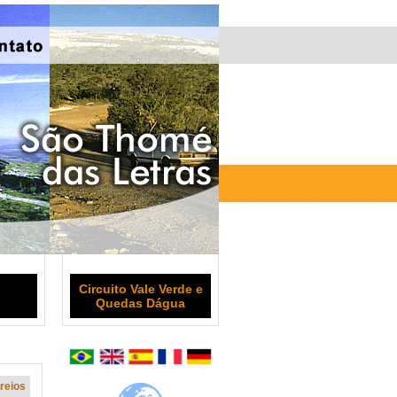
Circuito Vale Verde e
Quedas Dágua
reios