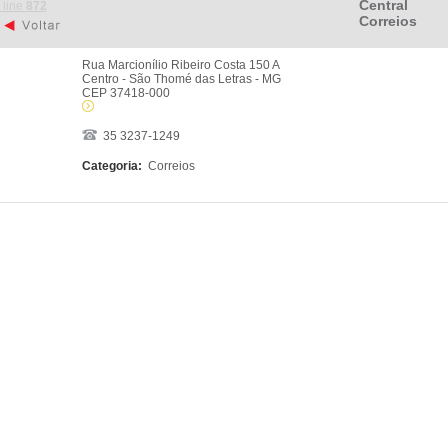
Central
 line
872
Correios
Rua Marcionílio Ribeiro Costa 150 A
Centro - São Thomé das Letras - MG
CEP 37418-000
35 3237-1249
Categoria:
Correios