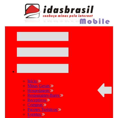
Início
Minas Gerais
Hospedagem
Restaurantes-Bares
Receptivos
Compras
Pacotes Turísticos
Eventos