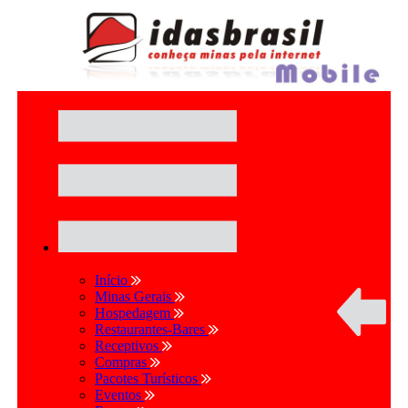
Início
Minas Gerais
Hospedagem
Restaurantes-Bares
Receptivos
Compras
Pacotes Turísticos
Eventos