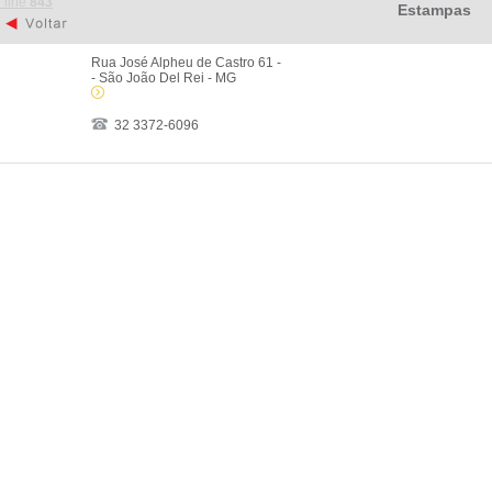
 line
843
Estampas
Rua José Alpheu de Castro 61 -
- São João Del Rei - MG
32 3372-6096