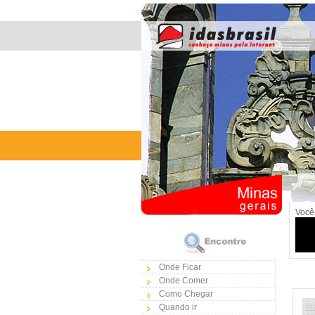
Você 
Onde Ficar
Onde Comer
Como Chegar
/h
Quando ir