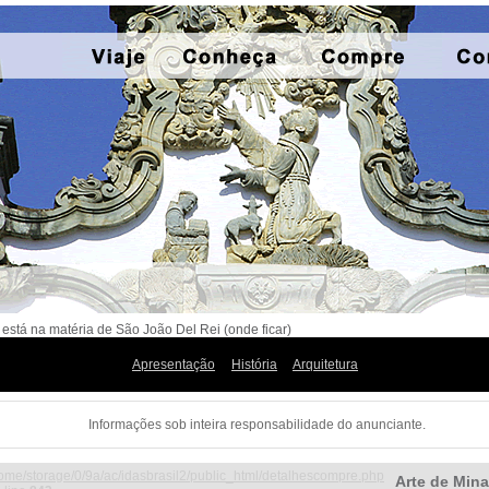
está na matéria de São João Del Rei (onde ficar)
Apresentação
História
Arquitetura
Informações sob inteira responsabilidade do anunciante.
ome/storage/0/9a/ac/idasbrasil2/public_html/detalhescompre.php
Arte de Min