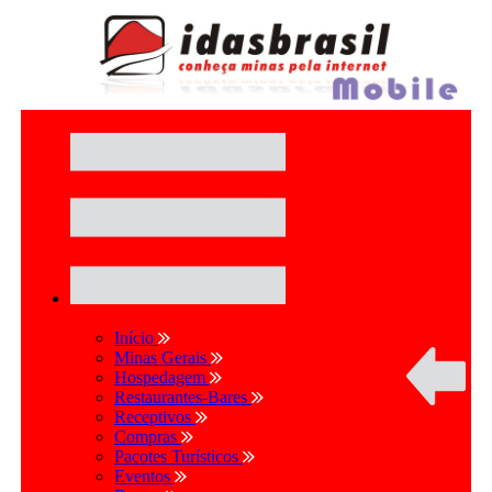
Início
Minas Gerais
Hospedagem
Restaurantes-Bares
Receptivos
Compras
Pacotes Turísticos
Eventos