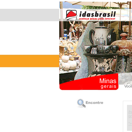
Você
/h
on
">