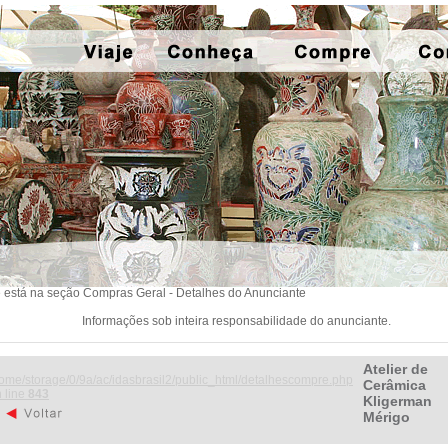
 está na seção Compras Geral - Detalhes do Anunciante
Informações sob inteira responsabilidade do anunciante.
Atelier de
ome/storage/0/9a/ac/idasbrasil2/public_html/detalhescompre.php
Cerâmica
 line
843
Kligerman
Mérigo