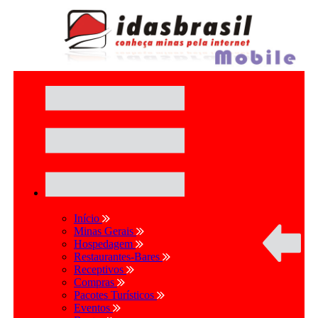
Início
Minas Gerais
Hospedagem
Restaurantes-Bares
Receptivos
Compras
Pacotes Turísticos
Eventos