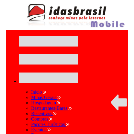
Início
Minas Gerais
Hospedagem
Restaurantes-Bares
Receptivos
Compras
Pacotes Turísticos
Eventos