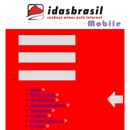
Início
Minas Gerais
Hospedagem
Restaurantes-Bares
Receptivos
Compras
Pacotes Turísticos
Eventos