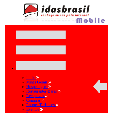
Início
Minas Gerais
Hospedagem
Restaurantes-Bares
Receptivos
Compras
Pacotes Turísticos
Eventos