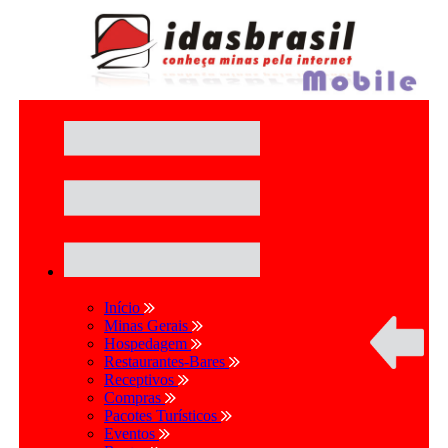
Início
Minas Gerais
Hospedagem
Restaurantes-Bares
Receptivos
Compras
Pacotes Turísticos
Eventos