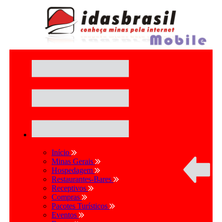
Início
Minas Gerais
Hospedagem
Restaurantes-Bares
Receptivos
Compras
Pacotes Turísticos
Eventos