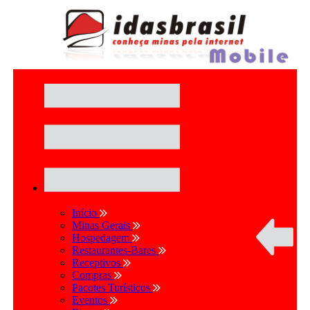
Início
Minas Gerais
Hospedagem
Restaurantes-Bares
Receptivos
Compras
Pacotes Turísticos
Eventos