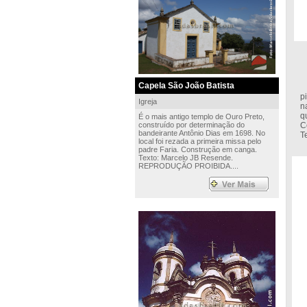
Capela São João Batista
C
p
Igreja
n
q
É o mais antigo templo de Ouro Preto,
construído por determinação do
C
bandeirante Antônio Dias em 1698. No
T
local foi rezada a primeira missa pelo
padre Faria. Construção em canga.
Texto: Marcelo JB Resende.
REPRODUÇÃO PROIBIDA....