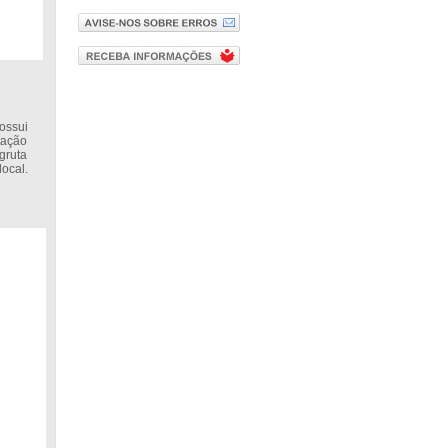
ossui
tação
gruta
ocal.