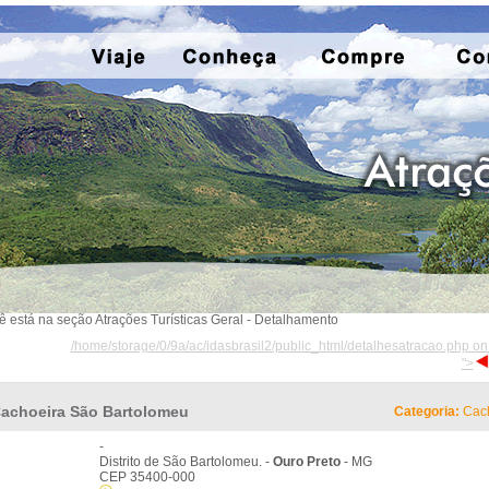
ê está na seção Atrações Turísticas Geral - Detalhamento
/home/storage/0/9a/ac/idasbrasil2/public_html/detalhesatracao.php on
">
achoeira São Bartolomeu
Categoria:
Cach
-
Distrito de São Bartolomeu. -
Ouro Preto
- MG
CEP 35400-000