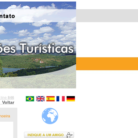
 line
846
Voltar
oeira