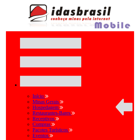
Início
Minas Gerais
Hospedagem
Restaurantes-Bares
Receptivos
Compras
Pacotes Turísticos
Eventos