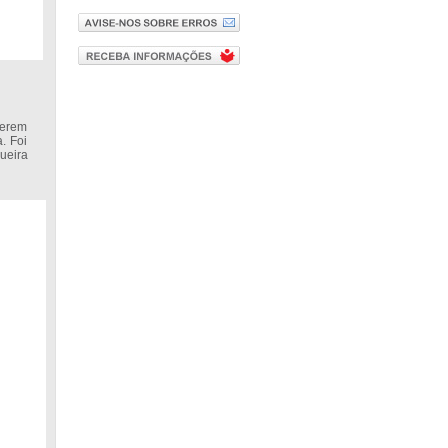
terem
. Foi
ueira