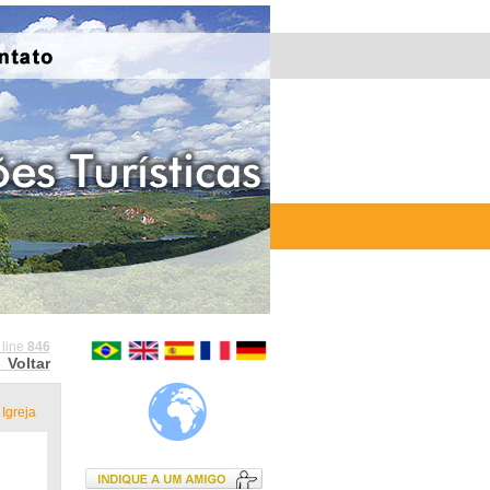
 line
846
Voltar
Igreja