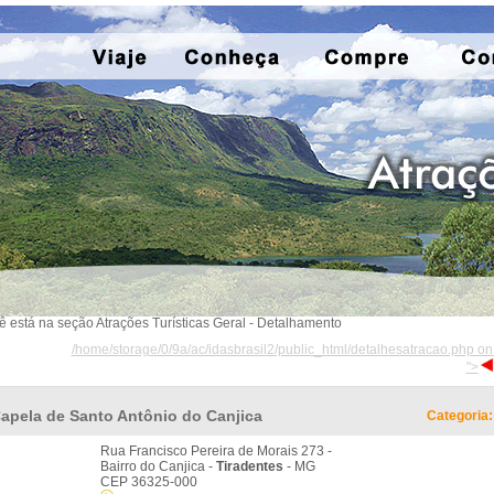
ê está na seção Atrações Turísticas Geral - Detalhamento
/home/storage/0/9a/ac/idasbrasil2/public_html/detalhesatracao.php on
">
apela de Santo Antônio do Canjica
Categoria:
Rua Francisco Pereira de Morais 273 -
Bairro do Canjica -
Tiradentes
- MG
CEP 36325-000