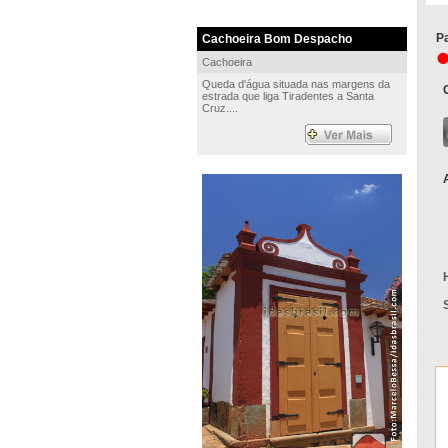
Pa
Cachoeira Bom Despacho
Cachoeira
Queda d'água situada nas margens da
estrada que liga Tiradentes a Santa
Cruz....