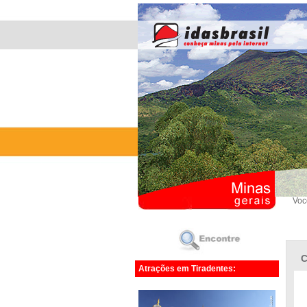
Voc
C
Atrações em Tiradentes: