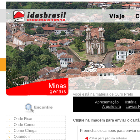
Você está na matéria de Ouro Preto
Apresentação
História
Arquitetura
Lavras 
Onde Ficar
Clique na imagem para enviar o cart
Onde Comer
Como Chegar
Preencha os campos para enviar est
Quando ir