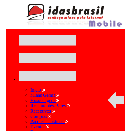
Início
Minas Gerais
Hospedagem
Restaurantes-Bares
Receptivos
Compras
Pacotes Turísticos
Eventos