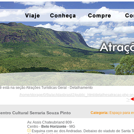
ê está na seção Atrações Turísticas Geral - Detalhamento
/home/storage/0/9a/ac/idasbrasil2/public_html/detalhesatracao.php on
">
entro Cultural Serraria Souza Pinto
Categoria:
Espaço para e
Av. Assis Chateubriand 809 -
Centro -
Belo Horizonte
- MG
Esquina com av. dos Andradas. Debaixo do viaduto de Santa T