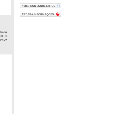
lizou
ituto
espaço