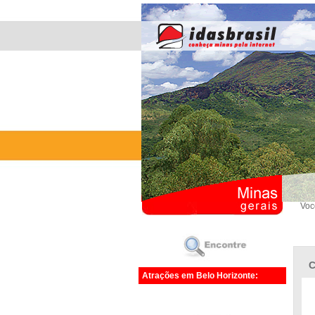
Voc
C
Atrações em Belo Horizonte: