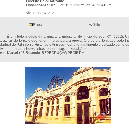
Circuito Belo Horizonte
Coordenadas GPS:
Lat -19.919987º Lon -43.934163º
31 3213-3434
 um belo modelo da arquitetura industrial do início do séc. XX (1912). Uti
struturas de ferro, o que foi um marco para a época. O prédio é tombado pelo Inst
stadual do Patrimônio Histórico e Artístico (Iepha) e atualmente é utilizado como 
rivilegiado para shows, feiras, congressos e exposições.
exto: Marcelo JB Resende. REPRODUÇÃO PROIBIDA.