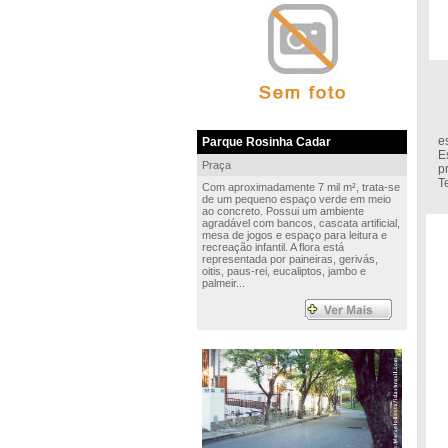
É
e
Parque Rosinha Cadar
E
Praça
p
T
Com aproximadamente 7 mil m², trata-se
de um pequeno espaço verde em meio
ao concreto. Possui um ambiente
agradável com bancos, cascata artificial,
mesa de jogos e espaço para leitura e
recreação infantil. A flora está
representada por paineiras, gerivás,
oitis, paus-rei, eucaliptos, jambo e
palmeir...