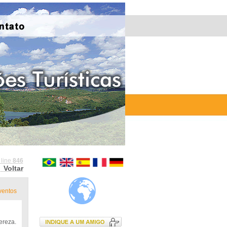
 line
846
Voltar
ventos
ereza.