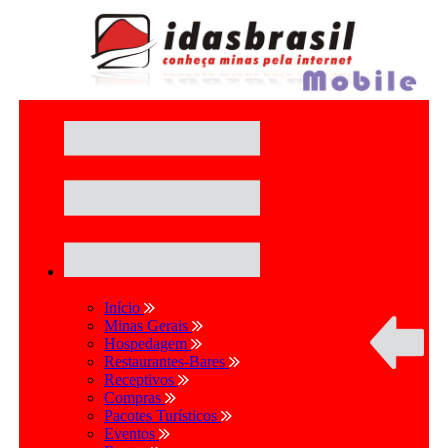
Início
Minas Gerais
Hospedagem
Restaurantes-Bares
Receptivos
Compras
Pacotes Turísticos
Eventos