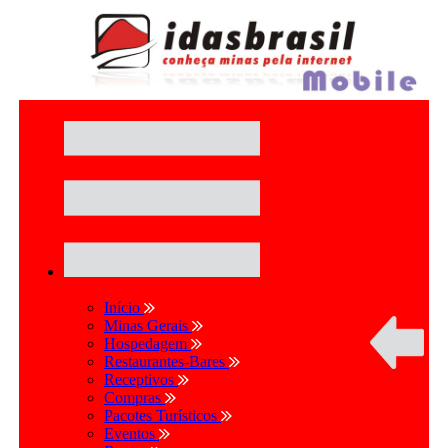
Início
Minas Gerais
Hospedagem
Restaurantes-Bares
Receptivos
Compras
Pacotes Turísticos
Eventos