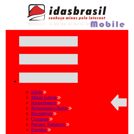
Início
Minas Gerais
Hospedagem
Restaurantes-Bares
Receptivos
Compras
Pacotes Turísticos
Eventos