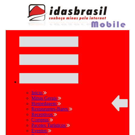
Início
Minas Gerais
Hospedagem
Restaurantes-Bares
Receptivos
Compras
Pacotes Turísticos
Eventos