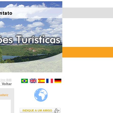
 line
846
Voltar
afariz