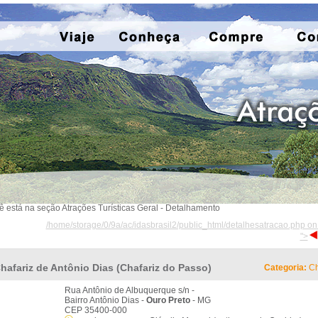
ê está na seção Atrações Turísticas Geral - Detalhamento
/home/storage/0/9a/ac/idasbrasil2/public_html/detalhesatracao.php on
">
hafariz de Antônio Dias (Chafariz do Passo)
Categoria:
Ch
Rua Antônio de Albuquerque s/n -
Bairro Antônio Dias -
Ouro Preto
- MG
CEP 35400-000