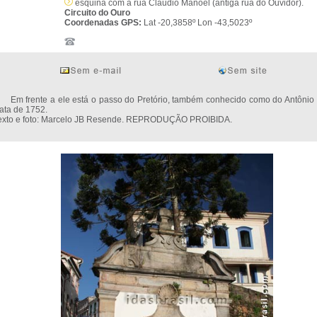
esquina com a rua Cláudio Manoel (antiga rua do Ouvidor).
Circuito do Ouro
Coordenadas GPS:
Lat -20,3858º Lon -43,5023º
m frente a ele está o passo do Pretório, também conhecido como do Antônio 
ata de 1752.
exto e foto: Marcelo JB Resende. REPRODUÇÃO PROIBIDA.