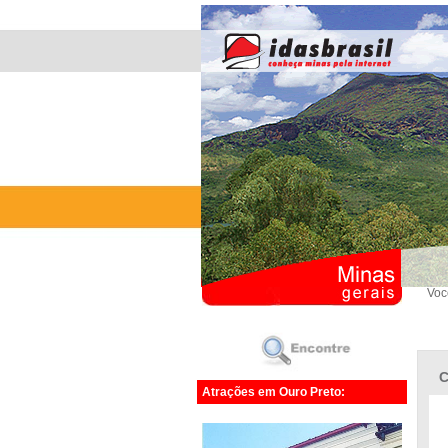
Voc
C
Atrações em Ouro Preto: