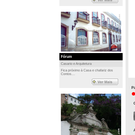
Fórum
Casario e Arquitetura
Fica próximo à Casa e chafariz dos
Contos....
Pa