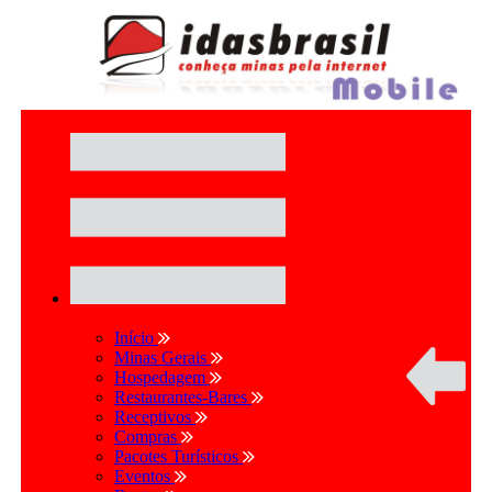
Início
Minas Gerais
Hospedagem
Restaurantes-Bares
Receptivos
Compras
Pacotes Turísticos
Eventos