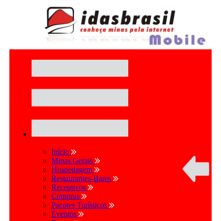
Início
Minas Gerais
Hospedagem
Restaurantes-Bares
Receptivos
Compras
Pacotes Turísticos
Eventos