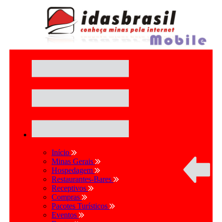
Início
Minas Gerais
Hospedagem
Restaurantes-Bares
Receptivos
Compras
Pacotes Turísticos
Eventos