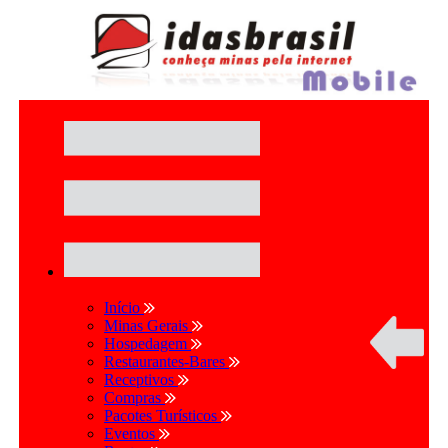
Início
Minas Gerais
Hospedagem
Restaurantes-Bares
Receptivos
Compras
Pacotes Turísticos
Eventos