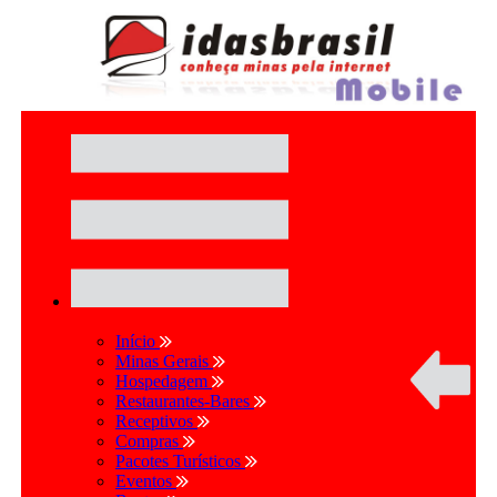
Início
Minas Gerais
Hospedagem
Restaurantes-Bares
Receptivos
Compras
Pacotes Turísticos
Eventos