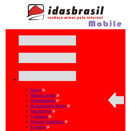
Início
Minas Gerais
Hospedagem
Restaurantes-Bares
Receptivos
Compras
Pacotes Turísticos
Eventos