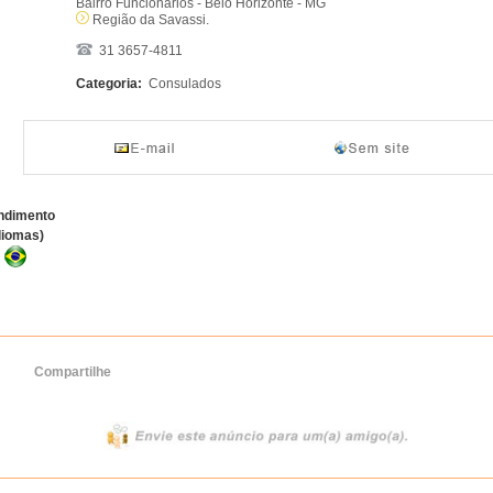
Bairro Funcionários - Belo Horizonte - MG
Região da Savassi.
31 3657-4811
Categoria:
Consulados
ndimento
diomas)
Compartilhe