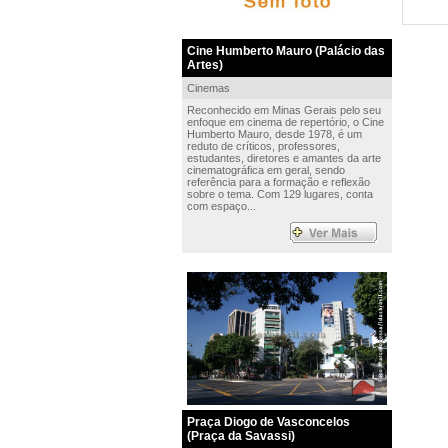
Cine Humberto Mauro (Palácio das
Artes)
Cinemas
Reconhecido em Minas Gerais pelo seu
enfoque em cinema de repertório, o Cine
Humberto Mauro, desde 1978, é um
reduto de críticos, professores,
estudantes, diretores e amantes da arte
cinematográfica em geral, sendo
referência para a formação e reflexão
sobre o tema. Com 129 lugares, conta
com espaço...
Praça Diogo de Vasconcelos
(Praça da Savassi)