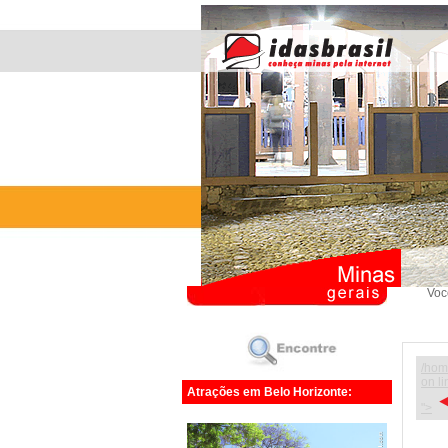
Voc
/hom
on l
Atrações em Belo Horizonte:
">