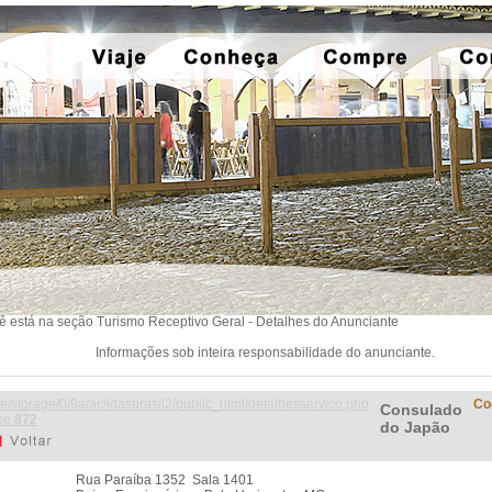
ê está na seção Turismo Receptivo Geral - Detalhes do Anunciante
Informações sob inteira responsabilidade do anunciante.
e/storage/0/9a/ac/idasbrasil2/public_html/detalhesservico.php
Co
Consulado
ine
872
do Japão
Rua Paraíba 1352 Sala 1401