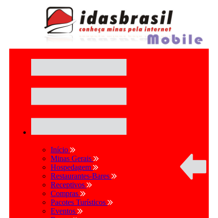
Início
Minas Gerais
Hospedagem
Restaurantes-Bares
Receptivos
Compras
Pacotes Turísticos
Eventos