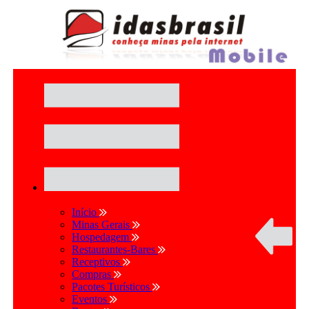
Início
Minas Gerais
Hospedagem
Restaurantes-Bares
Receptivos
Compras
Pacotes Turísticos
Eventos