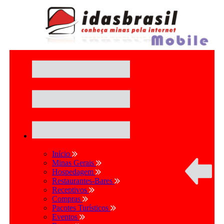
Início
Minas Gerais
Hospedagem
Restaurantes-Bares
Receptivos
Compras
Pacotes Turísticos
Eventos