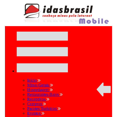
Início
Minas Gerais
Hospedagem
Restaurantes-Bares
Receptivos
Compras
Pacotes Turísticos
Eventos