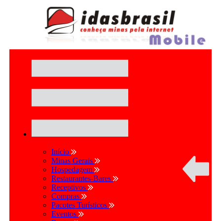
Início
Minas Gerais
Hospedagem
Restaurantes-Bares
Receptivos
Compras
Pacotes Turísticos
Eventos