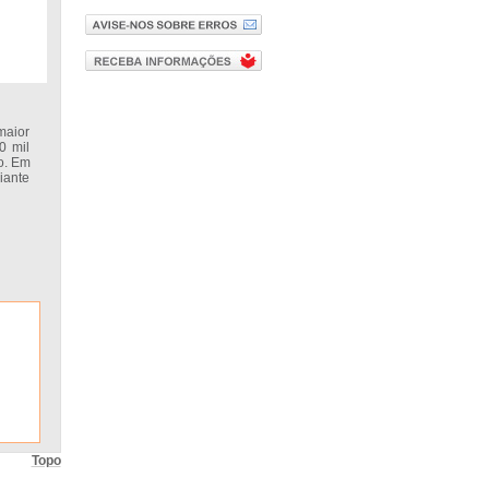
maior
0 mil
o. Em
iante
Topo