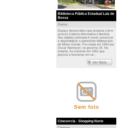
Biblioteca Pública Estadual Luiz de
Bessa
Outros
Espaço democrático que propicia o livre
acesso à leitura informativa e literária.
Seu objetivo principal é reunir, preservar
e disponibilizar o patrimônio bibliotecário
de Minas Gerais. Foi criada em 1954 por
Oscar Niemeyer, no governo JK. No
entanto, foi somente em 1961 que
passou a funcionar em se...
Cinesercla - Shopping Norte
Cinemas