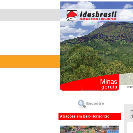
Voc
E
Atrações em Belo Horizonte:
(