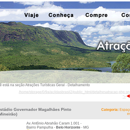
ê está na seção Atrações Turísticas Geral - Detalhamento
/home/storage/0/9a/ac/idasbrasil2/public_html/detalhesatracao.php on
">
stádio Governador Magalhães Pinto
Categoria:
Espaç
Mineirão)
e
Av. Antônio Abrahão Caram 1.001 -
Bairro Pampulha -
Belo Horizonte
- MG