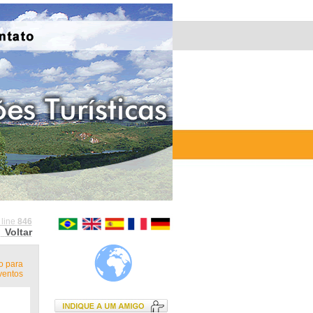
 line
846
Voltar
o para
ventos