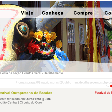
ê está na seção Eventos Geral - Detalhamento
/home/storage/0/9a/ac/idasbrasil2/public_html/detalheseventos.php on
">
estival Ouropretano de Bandas
Festival de
ento realizado em
Ouro Preto | | - MG
gião Central | Circuito do Ouro