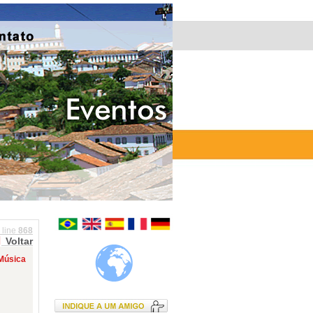
 line
868
Voltar
 Música