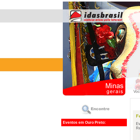
Voc
F
Eventos em Ouro Preto:
Ev
Re