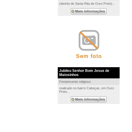
(distrito de Santa Rita de Ouro Preto)...
Jubileu Senhor Bom Jesus de
Matosinhos
Festa/evento religioso
realizado no bairro Cabeças, em Ouro
Preto...