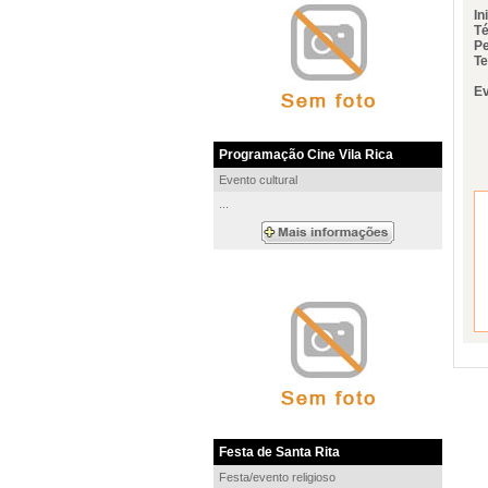
In
Té
Pe
Te
Ev
Programação Cine Vila Rica
Evento cultural
...
Festa de Santa Rita
Festa/evento religioso