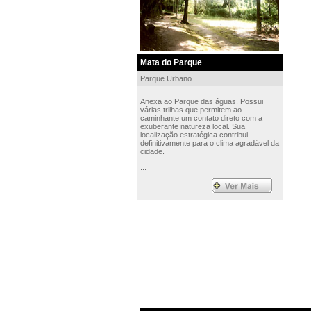
Mata do Parque
Parque Urbano
Anexa ao Parque das águas. Possui
várias trilhas que permitem ao
caminhante um contato direto com a
exuberante natureza local. Sua
localização estratégica contribui
definitivamente para o clima agradável da
cidade.
...