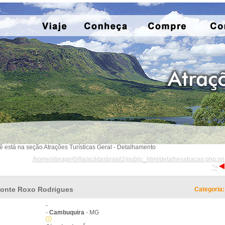
ê está na seção Atrações Turísticas Geral - Detalhamento
/home/storage/0/9a/ac/idasbrasil2/public_html/detalhesatracao.php on
">
onte Roxo Rodrigues
Categoria:
-
-
Cambuquira
- MG