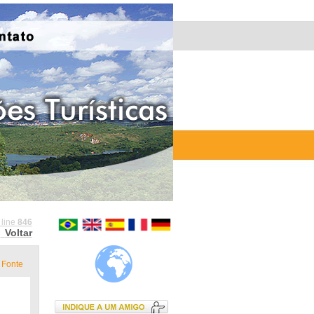
 line
846
Voltar
Fonte