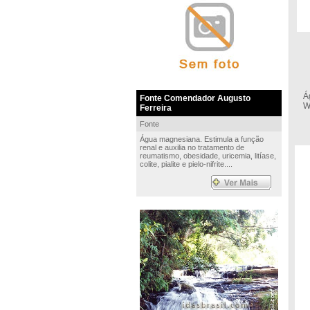
Á
Fonte Comendador Augusto
W
Ferreira
Fonte
Água magnesiana. Estimula a função
renal e auxilia no tratamento de
reumatismo, obesidade, uricemia, litíase,
colite, pialite e pielo-nifrite....