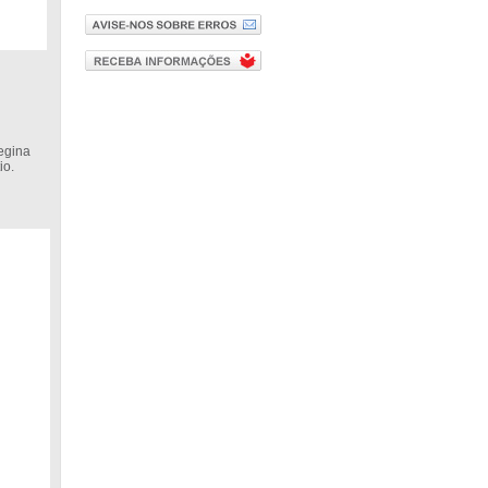
egina
io.