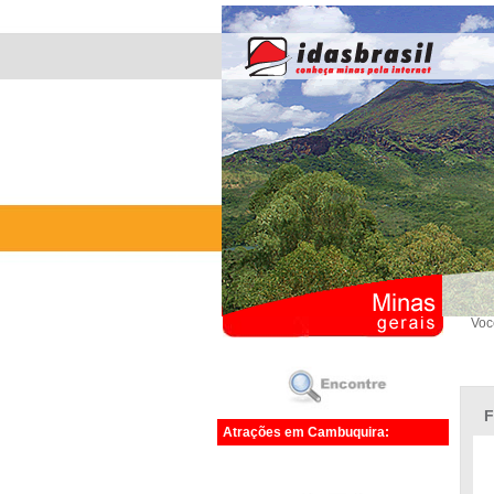
Voc
F
Atrações em Cambuquira: