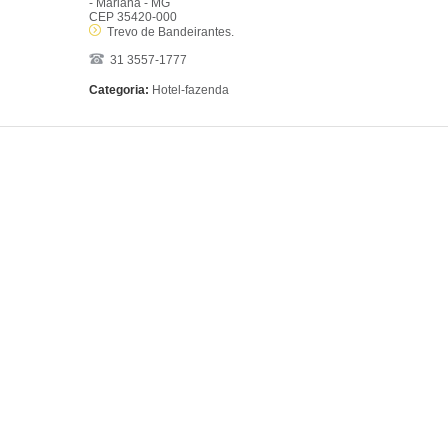
- Mariana - MG
CEP 35420-000
Trevo de Bandeirantes.
31 3557-1777
Categoria:
Hotel-fazenda