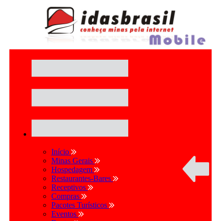
Início
Minas Gerais
Hospedagem
Restaurantes-Bares
Receptivos
Compras
Pacotes Turísticos
Eventos